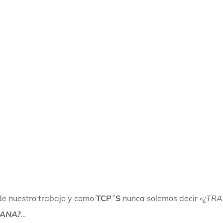
de nuestro trabajo y como
TCP´S
nunca solemos decir «
¿TR
ANA?
…