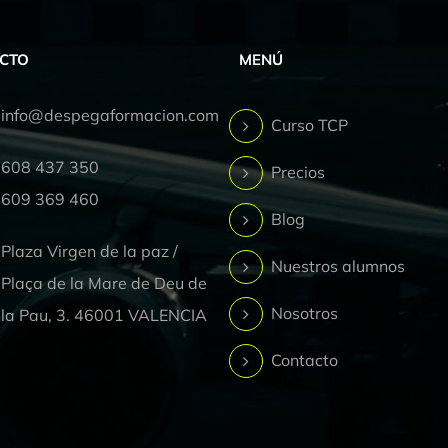
CTO
MENÚ
info@despegaformacion.com
Curso TCP
608 437 350
Precios
609 369 460
Blog
Plaza Virgen de la paz /
Nuestros alumnos
Plaça de la Mare de Deu de
Nosotros
la Pau, 3. 46001 VALENCIA
Contacto