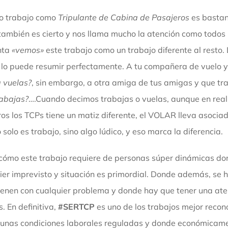
ro trabajo como
Tripulante de Cabina de Pasajeros
es bastan
y también es cierto y nos llama mucho la atención como todos
nta
«vemos»
este trabajo como un trabajo diferente al resto.
 lo puede resumir perfectamente. A tu compañera de vuelo y
 vuelas?
, sin embargo, a otra amiga de tus amigas y que tra
abajas?
….Cuando decimos trabajas o vuelas, aunque en reali
ros los TCPs tiene un matiz diferente, el VOLAR lleva asocia
olo es trabajo, sino algo lúdico, y eso marca la diferencia.
 cómo este trabajo requiere de personas súper dinámicas do
er imprevisto y situación es primordial. Donde además, se 
vienen con cualquier problema y donde hay que tener una at
s. En definitiva,
#SERTCP
es uno de los trabajos mejor recon
on unas condiciones laborales reguladas y donde económica