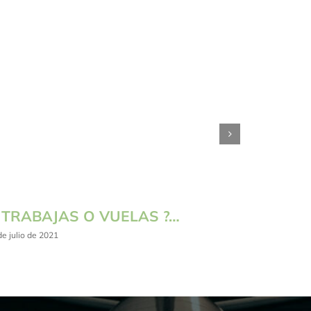
 TRABAJAS O VUELAS ?…
NUEST
de julio de 2021
24 de abril 