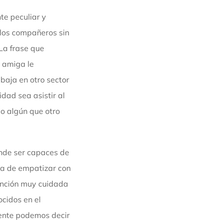
te peculiar y
 los compañeros sin
 La frase que
 amiga le
baja en otro sector
dad sea asistir al
do algún que otro
nde ser capaces de
ha de empatizar con
ención muy cuidada
ocidos en el
mente podemos decir